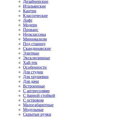
Дизайнерские
Итальянские
Кантри
Классические
Лофт
Модерн
Прованс
Неоклассика
Минимализм
Под старину
Скандинавские
Элитные
Эксклюзивные
Хай-тек
Особенности
Для студии
Для хрущевки
Для дачи
Встроенные
С антресолями
С барной стойкой
С островом
Малогабаритные
Модульные
Скрытые ручки