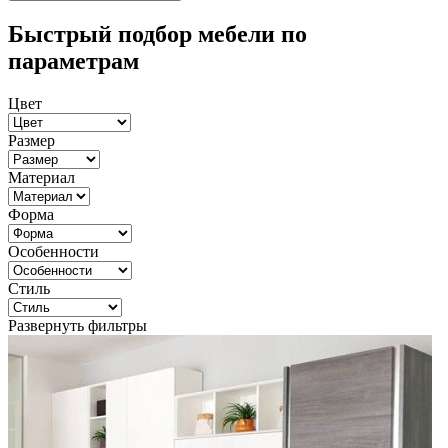
Быстрый подбор мебели по
параметрам
Цвет
Размер
Материал
Форма
Особенности
Стиль
Развернуть фильтры