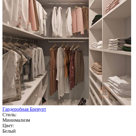
Гардеробная Бревурт
Стиль:
Минимализм
Цвет:
Белый