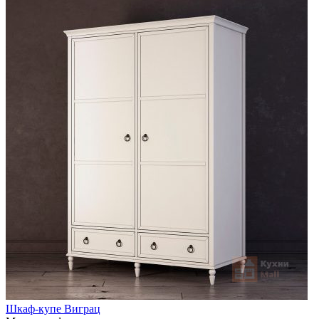
Шкаф-купе Виграц