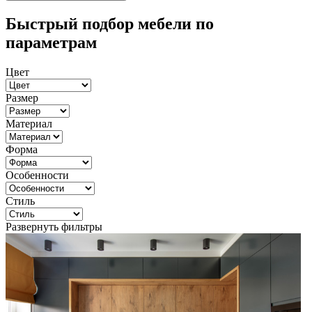
Быстрый подбор мебели по
параметрам
Цвет
Размер
Материал
Форма
Особенности
Стиль
Развернуть фильтры