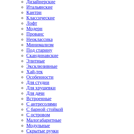
Дизайнерские
Итальянские
Кантри
Классические
Лофт
Модерн
Прованс
Неоклассика
Минимализм
Под старину
Скандинавские
Элитные
Эксклюзивные
Хай-тек
Особенности
Для студии
Для хрущевки
Для дачи
Встроенные
С антресолями
С барной стойкой
С островом
Малогабаритные
Модульные
Скрытые ручки