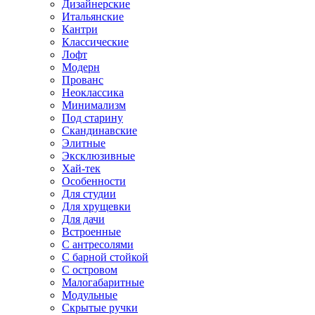
Дизайнерские
Итальянские
Кантри
Классические
Лофт
Модерн
Прованс
Неоклассика
Минимализм
Под старину
Скандинавские
Элитные
Эксклюзивные
Хай-тек
Особенности
Для студии
Для хрущевки
Для дачи
Встроенные
С антресолями
С барной стойкой
С островом
Малогабаритные
Модульные
Скрытые ручки