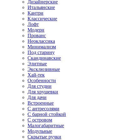
Дизайнерские
Итальянские
Кантри
Классические
Лофт
Модерн
Прованс
Неоклассика
Минимализм
Под старину
Скандинавские
Элитные
Эксклюзивные
Хай-тек
Особенности
Для студии
Для хрущевки
Для дачи
Встроенные
С антресолями
С барной стойкой
С островом
Малогабаритные
Модульные
Скрытые ручки