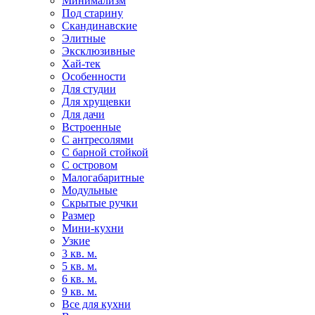
Минимализм
Под старину
Скандинавские
Элитные
Эксклюзивные
Хай-тек
Особенности
Для студии
Для хрущевки
Для дачи
Встроенные
С антресолями
С барной стойкой
С островом
Малогабаритные
Модульные
Скрытые ручки
Размер
Мини-кухни
Узкие
3 кв. м.
5 кв. м.
6 кв. м.
9 кв. м.
Все для кухни