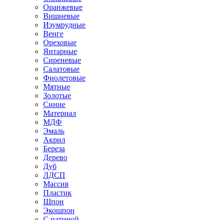
Оранжевые
Вишневые
Изумрудные
Венге
Ореховые
Янтарные
Сиреневые
Салатовые
Фиолетовые
Мятные
Золотые
Синие
Материал
МДФ
Эмаль
Акрил
Береза
Дерево
Дуб
ЛДСП
Массив
Пластик
Шпон
Экошпон
С патиной