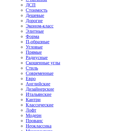
ДСП
Стоимость
Дешевые
Дорогие
Эконом-класс
Элитные
Форма
П-образные
Угловые
Прямые
Радиусные
Скошенные углы
Стиль
Современные
Евро
Английские
Дизайнерские
Итальянские
Кантри
Классические
Лофт
Модерн
Прованс
Неоклассика