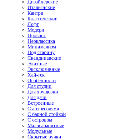
Дизайнерские
Итальянские
Кантри
Классические
Лофт
Модерн
Прованс
Неоклассика
Минимализм
Под старину
Скандинавские
Элитные
Эксклюзивные
Хай-тек
Особенности
Для студии
Для хрущевки
Для дачи
Встроенные
С антресолями
С барной стойкой
С островом
Малогабаритные
Модульные
Скрытые ручки