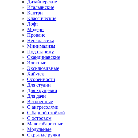
Дизайнерские
Итальянские
Кантри
Классические
Лофт
Модерн
Прованс
Неоклассика
Минимализм
Под старину
Скандинавские
Элитные
Эксклюзивные
Хай-тек
Особенности
Для студии
Для хрущевки
Для дачи
Встроенные
С антресолями
С барной стойкой
С островом
Малогабаритные
Модульные
Скрытые ручки