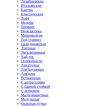
Дизайнерские
Итальянские
Кантри
Классические
Лофт
Модерн
Прованс
Неоклассика
Минимализм
Под старину
Скандинавские
Элитные
Эксклюзивные
Хай-тек
Особенности
Для студии
Для хрущевки
Для дачи
Встроенные
С антресолями
С барной стойкой
С островом
Малогабаритные
Модульные
Скрытые ручки