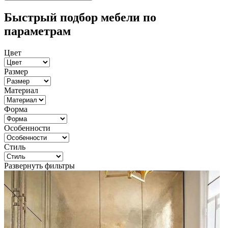
Быстрый подбор мебели по
параметрам
Цвет
Размер
Материал
Форма
Особенности
Стиль
Развернуть фильтры