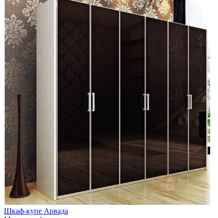
Шкаф-купе Арвада