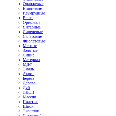
Оранжевые
Вишневые
Изумрудные
Венге
Ореховые
Янтарные
Сиреневые
Салатовые
Фиолетовые
Мятные
Золотые
Синие
Материал
МДФ
Эмаль
Акрил
Береза
Дерево
Дуб
ЛДСП
Массив
Пластик
Шпон
Экошпон
С патиной