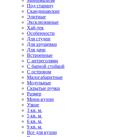
Минимализм
Под старину
Скандинавские
Элитные
Эксклюзивные
Хай-тек
Особенности
Для студии
Для хрущевки
Для дачи
Встроенные
С антресолями
С барной стойкой
С островом
Малогабаритные
Модульные
Скрытые ручки
Размер
Мини-кухни
Узкие
3 кв. м.
5 кв. м.
6 кв. м.
9 кв. м.
Все для кухни