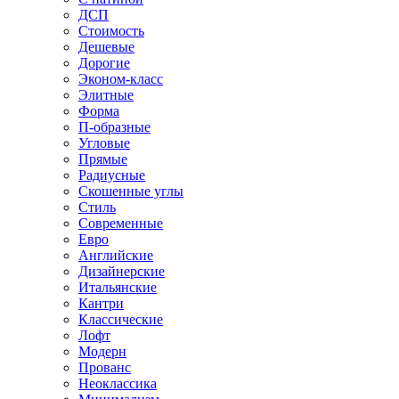
ДСП
Стоимость
Дешевые
Дорогие
Эконом-класс
Элитные
Форма
П-образные
Угловые
Прямые
Радиусные
Скошенные углы
Стиль
Современные
Евро
Английские
Дизайнерские
Итальянские
Кантри
Классические
Лофт
Модерн
Прованс
Неоклассика