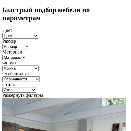
Быстрый подбор мебели по
параметрам
Цвет
Размер
Материал
Форма
Особенности
Стиль
Развернуть фильтры