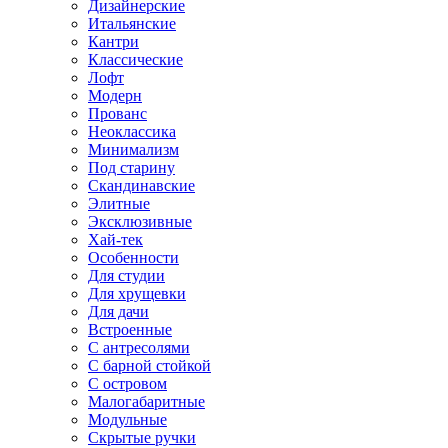
Дизайнерские
Итальянские
Кантри
Классические
Лофт
Модерн
Прованс
Неоклассика
Минимализм
Под старину
Скандинавские
Элитные
Эксклюзивные
Хай-тек
Особенности
Для студии
Для хрущевки
Для дачи
Встроенные
С антресолями
С барной стойкой
С островом
Малогабаритные
Модульные
Скрытые ручки