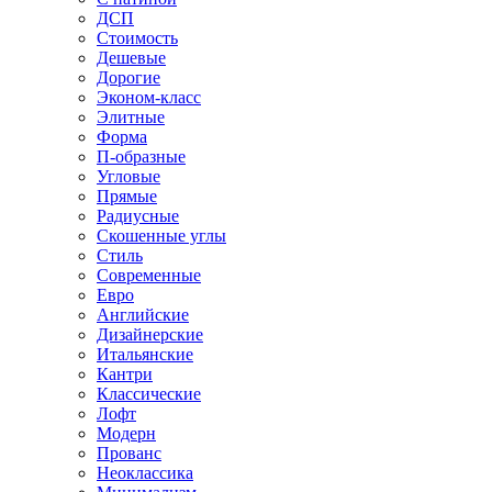
ДСП
Стоимость
Дешевые
Дорогие
Эконом-класс
Элитные
Форма
П-образные
Угловые
Прямые
Радиусные
Скошенные углы
Стиль
Современные
Евро
Английские
Дизайнерские
Итальянские
Кантри
Классические
Лофт
Модерн
Прованс
Неоклассика