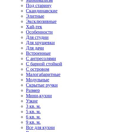
Минимализм
Под старину
Скандинавские
Элитные
Эксклюзивные
Хай-тек
Особенности
Для студии
Для хрущевки
Для дачи
Встроенные
С антресолями
С барной стойкой
С островом
Малогабаритные
Модульные
Скрытые ручки
Размер
Мини-кухни
Узкие
3 кв. м.
5 кв. м.
6 кв. м.
9 кв. м.
Все для кухни