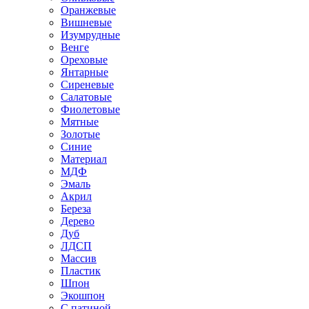
Оранжевые
Вишневые
Изумрудные
Венге
Ореховые
Янтарные
Сиреневые
Салатовые
Фиолетовые
Мятные
Золотые
Синие
Материал
МДФ
Эмаль
Акрил
Береза
Дерево
Дуб
ЛДСП
Массив
Пластик
Шпон
Экошпон
С патиной