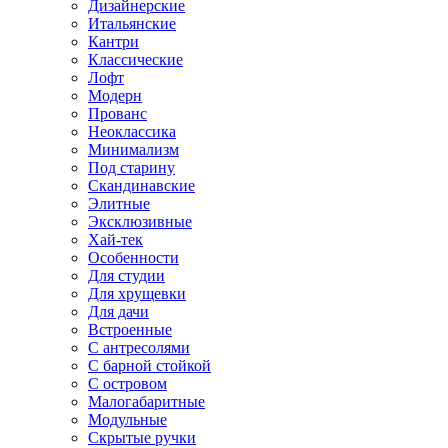
Дизайнерские
Итальянские
Кантри
Классические
Лофт
Модерн
Прованс
Неоклассика
Минимализм
Под старину
Скандинавские
Элитные
Эксклюзивные
Хай-тек
Особенности
Для студии
Для хрущевки
Для дачи
Встроенные
С антресолями
С барной стойкой
С островом
Малогабаритные
Модульные
Скрытые ручки