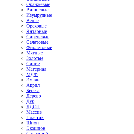
Оранжевые
Вишневые
Изумрудные
Венге
Ореховые
Янтарные
Сиреневые
Салатовые
Фиолетовые
Мятные
Золотые
Синие
Материал
МДФ
Эмаль
Акрил
Береза
Дерево
Дуб
ЛДСП
Массив
Пластик
Шпон
Экошпон
С патиной