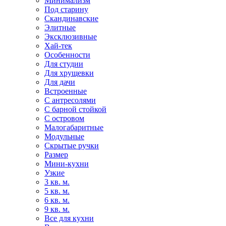
Минимализм
Под старину
Скандинавские
Элитные
Эксклюзивные
Хай-тек
Особенности
Для студии
Для хрущевки
Для дачи
Встроенные
С антресолями
С барной стойкой
С островом
Малогабаритные
Модульные
Скрытые ручки
Размер
Мини-кухни
Узкие
3 кв. м.
5 кв. м.
6 кв. м.
9 кв. м.
Все для кухни