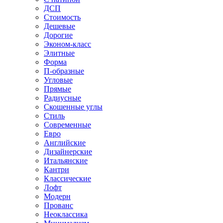
ДСП
Стоимость
Дешевые
Дорогие
Эконом-класс
Элитные
Форма
П-образные
Угловые
Прямые
Радиусные
Скошенные углы
Стиль
Современные
Евро
Английские
Дизайнерские
Итальянские
Кантри
Классические
Лофт
Модерн
Прованс
Неоклассика