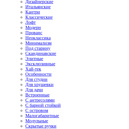
Дизайнерские
Итальянские
Кантри
Классические
Лофт
Модерн
Прованс
Неоклассика
Минимализм
Под старину
Скандинавские
Элитные
Эксклюзивные
Хай-тек
Особенности
Для студии
Для хрущевки
Для дачи
Встроенные
С антресолями
С барной стойкой
С островом
Малогабаритные
Модульные
Скрытые ручки