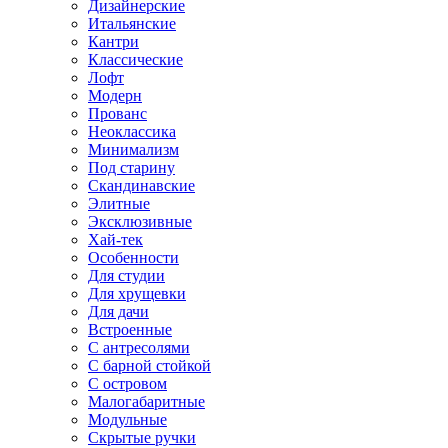
Дизайнерские
Итальянские
Кантри
Классические
Лофт
Модерн
Прованс
Неоклассика
Минимализм
Под старину
Скандинавские
Элитные
Эксклюзивные
Хай-тек
Особенности
Для студии
Для хрущевки
Для дачи
Встроенные
С антресолями
С барной стойкой
С островом
Малогабаритные
Модульные
Скрытые ручки