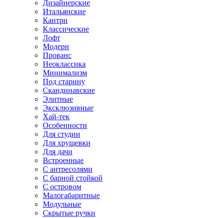
Дизайнерские
Итальянские
Кантри
Классические
Лофт
Модерн
Прованс
Неоклассика
Минимализм
Под старину
Скандинавские
Элитные
Эксклюзивные
Хай-тек
Особенности
Для студии
Для хрущевки
Для дачи
Встроенные
С антресолями
С барной стойкой
С островом
Малогабаритные
Модульные
Скрытые ручки