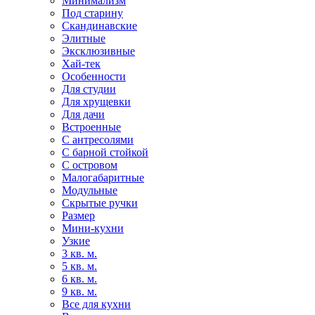
Минимализм
Под старину
Скандинавские
Элитные
Эксклюзивные
Хай-тек
Особенности
Для студии
Для хрущевки
Для дачи
Встроенные
С антресолями
С барной стойкой
С островом
Малогабаритные
Модульные
Скрытые ручки
Размер
Мини-кухни
Узкие
3 кв. м.
5 кв. м.
6 кв. м.
9 кв. м.
Все для кухни