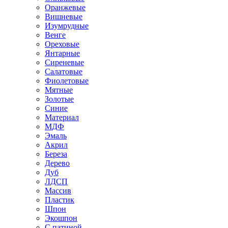
Оранжевые
Вишневые
Изумрудные
Венге
Ореховые
Янтарные
Сиреневые
Салатовые
Фиолетовые
Мятные
Золотые
Синие
Материал
МДФ
Эмаль
Акрил
Береза
Дерево
Дуб
ЛДСП
Массив
Пластик
Шпон
Экошпон
С патиной