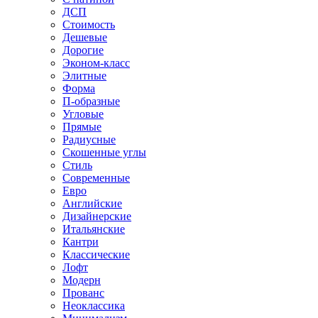
ДСП
Стоимость
Дешевые
Дорогие
Эконом-класс
Элитные
Форма
П-образные
Угловые
Прямые
Радиусные
Скошенные углы
Стиль
Современные
Евро
Английские
Дизайнерские
Итальянские
Кантри
Классические
Лофт
Модерн
Прованс
Неоклассика