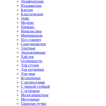
Дизайнерские
Итальянские
Кантри
Классические
Лофт
Модерн
Прованс
Неоклассика
Минимализм
Под старину
Скандинавские
Элитные
Эксклюзивные
Хай-тек
Особенности
Для студии
Для хрущевки
Для дачи
Встроенные
С антресолями
С барной стойкой
С островом
Малогабаритные
Модульные
Скрытые ручки