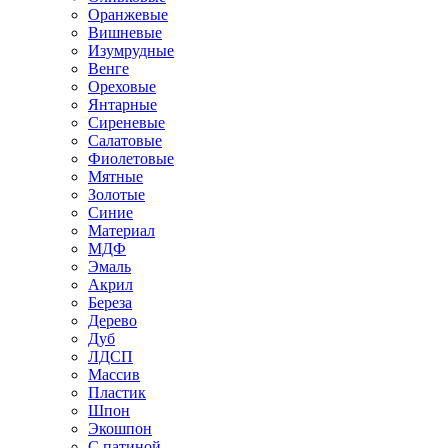
Оранжевые
Вишневые
Изумрудные
Венге
Ореховые
Янтарные
Сиреневые
Салатовые
Фиолетовые
Мятные
Золотые
Синие
Материал
МДФ
Эмаль
Акрил
Береза
Дерево
Дуб
ЛДСП
Массив
Пластик
Шпон
Экошпон
С патиной