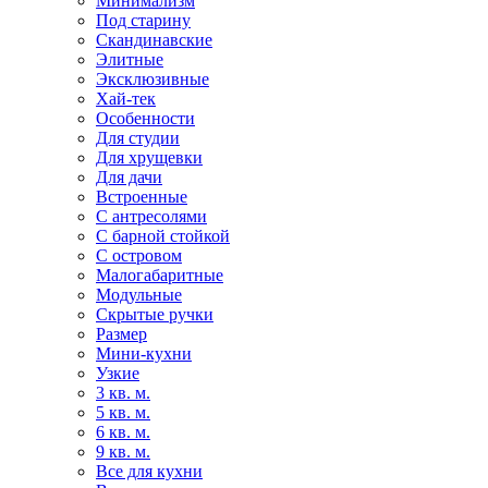
Минимализм
Под старину
Скандинавские
Элитные
Эксклюзивные
Хай-тек
Особенности
Для студии
Для хрущевки
Для дачи
Встроенные
С антресолями
С барной стойкой
С островом
Малогабаритные
Модульные
Скрытые ручки
Размер
Мини-кухни
Узкие
3 кв. м.
5 кв. м.
6 кв. м.
9 кв. м.
Все для кухни