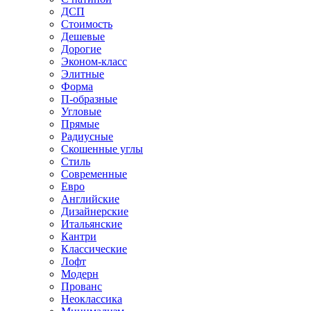
ДСП
Стоимость
Дешевые
Дорогие
Эконом-класс
Элитные
Форма
П-образные
Угловые
Прямые
Радиусные
Скошенные углы
Стиль
Современные
Евро
Английские
Дизайнерские
Итальянские
Кантри
Классические
Лофт
Модерн
Прованс
Неоклассика