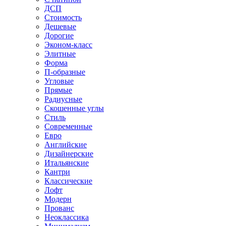
ДСП
Стоимость
Дешевые
Дорогие
Эконом-класс
Элитные
Форма
П-образные
Угловые
Прямые
Радиусные
Скошенные углы
Стиль
Современные
Евро
Английские
Дизайнерские
Итальянские
Кантри
Классические
Лофт
Модерн
Прованс
Неоклассика