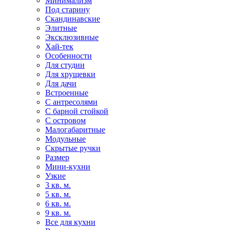
Минимализм
Под старину
Скандинавские
Элитные
Эксклюзивные
Хай-тек
Особенности
Для студии
Для хрущевки
Для дачи
Встроенные
С антресолями
С барной стойкой
С островом
Малогабаритные
Модульные
Скрытые ручки
Размер
Мини-кухни
Узкие
3 кв. м.
5 кв. м.
6 кв. м.
9 кв. м.
Все для кухни