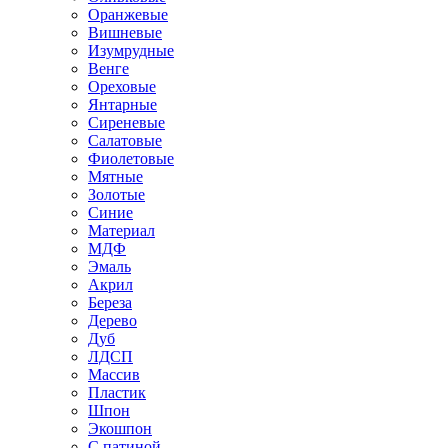
Оранжевые
Вишневые
Изумрудные
Венге
Ореховые
Янтарные
Сиреневые
Салатовые
Фиолетовые
Мятные
Золотые
Синие
Материал
МДФ
Эмаль
Акрил
Береза
Дерево
Дуб
ЛДСП
Массив
Пластик
Шпон
Экошпон
С патиной