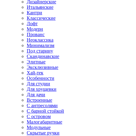
Дизайнерские
Итальянские
Кантри
Классические
Лофт
Модерн
Прованс
Неоклассика
Минимализм
Под старину
Скандинавские
Элитные
Эксклюзивные
Хай-тек
Особенности
Для студии
Для хрущевки
Для дачи
Встроенные
С антресолями
С барной стойкой
С островом
Малогабаритные
Модульные
Скрытые ручки