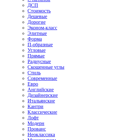
ДСП
Стоимость
Дешевые
Дорогие
Эконом-класс
Элитные
Форма
П-образные
Угловые
Прямые
Радиусные
Скошенные углы
Стиль
Современные
Евро
Английские
Дизайнерские
Итальянские
Кантри
Классические
Лофт
Модерн
Прованс
Неоклассика