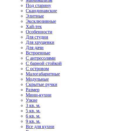
Минимализм
Под старину
Скандинавские
Элитные
Эксклюзивные
Хай-тек
Особенности
Для студии
Для хрущевки
Для дачи
Встроенные
С антресолями
С барной стойкой
С островом
Малогабаритные
Модульные
Скрытые ручки
Размер
Мини-кухни
Узкие
3 кв. м.
5 кв. м.
6 кв. м.
9 кв. м.
Все для кухни