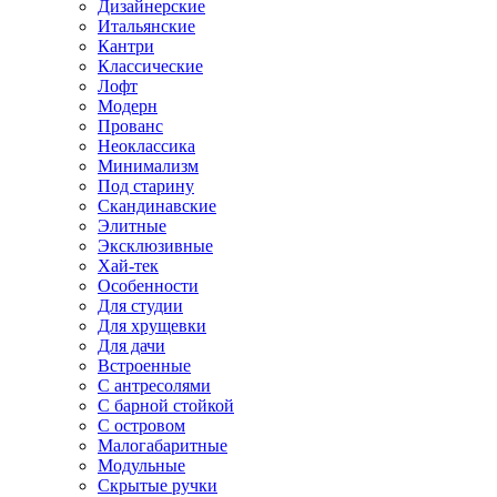
Дизайнерские
Итальянские
Кантри
Классические
Лофт
Модерн
Прованс
Неоклассика
Минимализм
Под старину
Скандинавские
Элитные
Эксклюзивные
Хай-тек
Особенности
Для студии
Для хрущевки
Для дачи
Встроенные
С антресолями
С барной стойкой
С островом
Малогабаритные
Модульные
Скрытые ручки