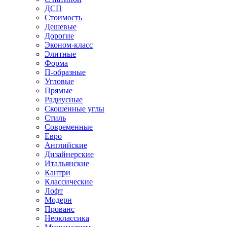
ДСП
Стоимость
Дешевые
Дорогие
Эконом-класс
Элитные
Форма
П-образные
Угловые
Прямые
Радиусные
Скошенные углы
Стиль
Современные
Евро
Английские
Дизайнерские
Итальянские
Кантри
Классические
Лофт
Модерн
Прованс
Неоклассика