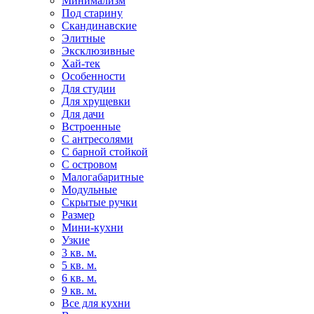
Минимализм
Под старину
Скандинавские
Элитные
Эксклюзивные
Хай-тек
Особенности
Для студии
Для хрущевки
Для дачи
Встроенные
С антресолями
С барной стойкой
С островом
Малогабаритные
Модульные
Скрытые ручки
Размер
Мини-кухни
Узкие
3 кв. м.
5 кв. м.
6 кв. м.
9 кв. м.
Все для кухни