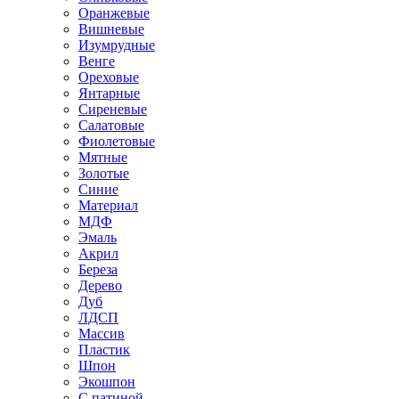
Оранжевые
Вишневые
Изумрудные
Венге
Ореховые
Янтарные
Сиреневые
Салатовые
Фиолетовые
Мятные
Золотые
Синие
Материал
МДФ
Эмаль
Акрил
Береза
Дерево
Дуб
ЛДСП
Массив
Пластик
Шпон
Экошпон
С патиной