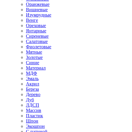
Оранжевые
Вишневые
Изумрудные
Венге
Ореховые
Янтарные
Сиреневые
Салатовые
Фиолетовые
Мятные
Золотые
Синие
Материал
МДФ
Эмаль
Акрил
Береза
Дерево
Дуб
ЛДСП
Массив
Пластик
Шпон
Экошпон
С патиной