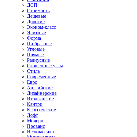
ДСП
Стоимость
Дешевые
Дорогие
Эконом-класс
Элитные
Форма
П-образные
Угловые
Прямые
Радиусные
Скошенные углы
Стиль
Современные
Евро
Английские
Дизайнерские
Итальянские
Кантри
Классические
Лофт
Модерн
Прованс
Неоклассика