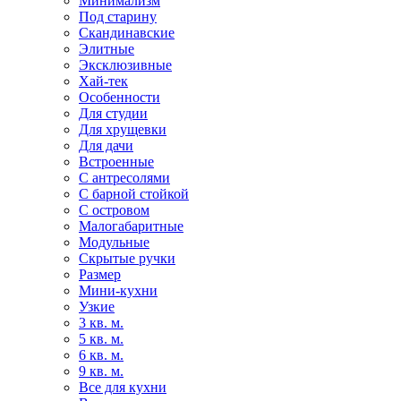
Минимализм
Под старину
Скандинавские
Элитные
Эксклюзивные
Хай-тек
Особенности
Для студии
Для хрущевки
Для дачи
Встроенные
С антресолями
С барной стойкой
С островом
Малогабаритные
Модульные
Скрытые ручки
Размер
Мини-кухни
Узкие
3 кв. м.
5 кв. м.
6 кв. м.
9 кв. м.
Все для кухни