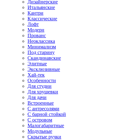
Дизайнерские
Итальянские
Кантри
Классические
Лофт
Модерн
Прованс
Неоклассика
Минимализм
Под старину
Скандинавские
Элитные
Эксклюзивные
Хай-тек
Особенности
Для студии
Для хрущевки
Для дачи
Встроенные
С антресолями
С барной стойкой
С островом
Малогабаритные
Модульные
Скрытые ручки