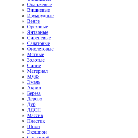
Оранжевые
Вишневые
Изумрудные
Венге
Ореховые
Янтарные
Сиреневые
Салатовые
Фиолетовые
Мятные
Золотые
Синие
Материал
МДФ
Эмаль
Акрил
Береза
Дерево
Дуб
ЛДСП
Массив
Пластик
Шпон
Экошпон
С патиной