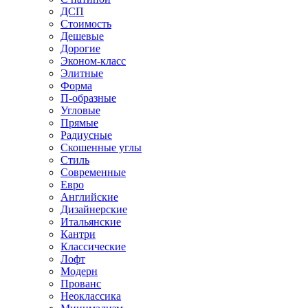
ДСП
Стоимость
Дешевые
Дорогие
Эконом-класс
Элитные
Форма
П-образные
Угловые
Прямые
Радиусные
Скошенные углы
Стиль
Современные
Евро
Английские
Дизайнерские
Итальянские
Кантри
Классические
Лофт
Модерн
Прованс
Неоклассика