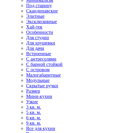
Минимализм
Под старину
Скандинавские
Элитные
Эксклюзивные
Хай-тек
Особенности
Для студии
Для хрущевки
Для дачи
Встроенные
С антресолями
С барной стойкой
С островом
Малогабаритные
Модульные
Скрытые ручки
Размер
Мини-кухни
Узкие
3 кв. м.
5 кв. м.
6 кв. м.
9 кв. м.
Все для кухни