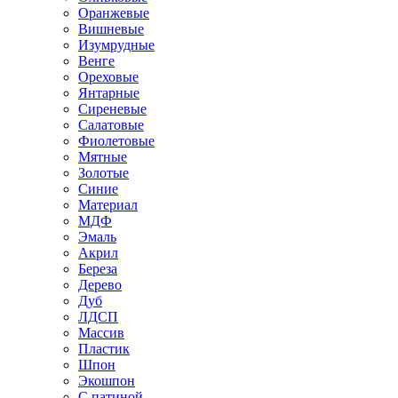
Оранжевые
Вишневые
Изумрудные
Венге
Ореховые
Янтарные
Сиреневые
Салатовые
Фиолетовые
Мятные
Золотые
Синие
Материал
МДФ
Эмаль
Акрил
Береза
Дерево
Дуб
ЛДСП
Массив
Пластик
Шпон
Экошпон
С патиной