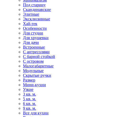
Минимализм
Под старину
Скандинавские
Элитные
Эксклюзивные
Хай-тек
Особенности
Для студии
Для хрущевки
Для дачи
Встроенные
С антресолями
С барной стойкой
С островом
Малогабаритные
Модульные
Скрытые ручки
Размер
Мини-кухни
Узкие
3 кв. м.
5 кв. м.
6 кв. м.
9 кв. м.
Все для кухни