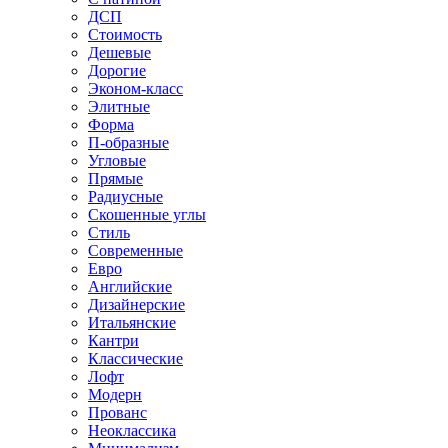
ДСП
Стоимость
Дешевые
Дорогие
Эконом-класс
Элитные
Форма
П-образные
Угловые
Прямые
Радиусные
Скошенные углы
Стиль
Современные
Евро
Английские
Дизайнерские
Итальянские
Кантри
Классические
Лофт
Модерн
Прованс
Неоклассика