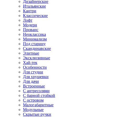
Дизайнерские
Итальянские
Кантри
Классические
Лофт
Модерн
Прованс
Неоклассика
Минимализм
Под старину
Скандинавские
Элитные
Эксклюзивные
Хай-тек
Особенности
Для студии
Для хрущевки
Для дачи
Встроенные
С антресолями
С барной стойкой
С островом
Малогабаритные
Модульные
Скрытые ручки