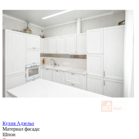
Кухня Адзельо
Материал фасада:
Шпон