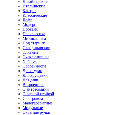
Дизайнерские
Итальянские
Кантри
Классические
Лофт
Модерн
Прованс
Неоклассика
Минимализм
Под старину
Скандинавские
Элитные
Эксклюзивные
Хай-тек
Особенности
Для студии
Для хрущевки
Для дачи
Встроенные
С антресолями
С барной стойкой
С островом
Малогабаритные
Модульные
Скрытые ручки