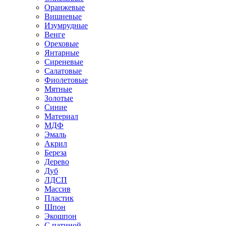
Оранжевые
Вишневые
Изумрудные
Венге
Ореховые
Янтарные
Сиреневые
Салатовые
Фиолетовые
Мятные
Золотые
Синие
Материал
МДФ
Эмаль
Акрил
Береза
Дерево
Дуб
ЛДСП
Массив
Пластик
Шпон
Экошпон
С патиной