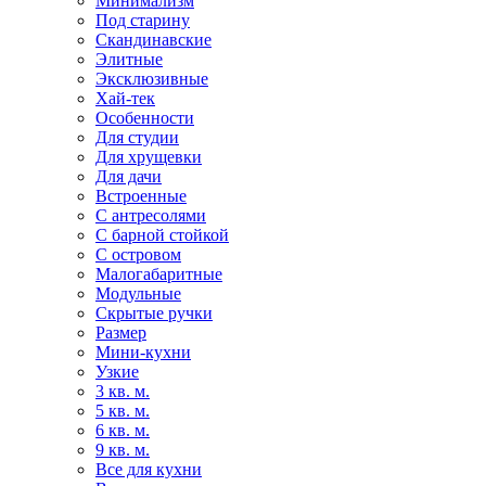
Минимализм
Под старину
Скандинавские
Элитные
Эксклюзивные
Хай-тек
Особенности
Для студии
Для хрущевки
Для дачи
Встроенные
С антресолями
С барной стойкой
С островом
Малогабаритные
Модульные
Скрытые ручки
Размер
Мини-кухни
Узкие
3 кв. м.
5 кв. м.
6 кв. м.
9 кв. м.
Все для кухни