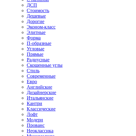
ДСП
Стоимость
Дешевые
Дорогие
Эконом-класс
Элитные
Форма
П-образные
Угловые
Прямые
Радиусные
Скошенные углы
Стиль
Современные
Евро
Английские
Дизайнерские
Итальянские
Кантри
Классические
Лофт
Модерн
Прованс
Неоклассика