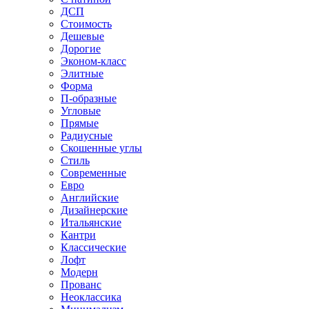
ДСП
Стоимость
Дешевые
Дорогие
Эконом-класс
Элитные
Форма
П-образные
Угловые
Прямые
Радиусные
Скошенные углы
Стиль
Современные
Евро
Английские
Дизайнерские
Итальянские
Кантри
Классические
Лофт
Модерн
Прованс
Неоклассика