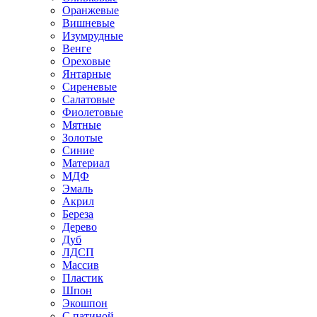
Оранжевые
Вишневые
Изумрудные
Венге
Ореховые
Янтарные
Сиреневые
Салатовые
Фиолетовые
Мятные
Золотые
Синие
Материал
МДФ
Эмаль
Акрил
Береза
Дерево
Дуб
ЛДСП
Массив
Пластик
Шпон
Экошпон
С патиной