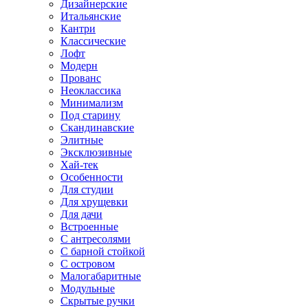
Дизайнерские
Итальянские
Кантри
Классические
Лофт
Модерн
Прованс
Неоклассика
Минимализм
Под старину
Скандинавские
Элитные
Эксклюзивные
Хай-тек
Особенности
Для студии
Для хрущевки
Для дачи
Встроенные
С антресолями
С барной стойкой
С островом
Малогабаритные
Модульные
Скрытые ручки