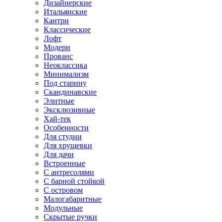
Дизайнерские
Итальянские
Кантри
Классические
Лофт
Модерн
Прованс
Неоклассика
Минимализм
Под старину
Скандинавские
Элитные
Эксклюзивные
Хай-тек
Особенности
Для студии
Для хрущевки
Для дачи
Встроенные
С антресолями
С барной стойкой
С островом
Малогабаритные
Модульные
Скрытые ручки