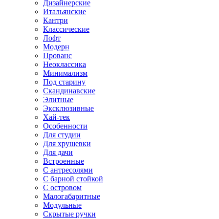
Дизайнерские
Итальянские
Кантри
Классические
Лофт
Модерн
Прованс
Неоклассика
Минимализм
Под старину
Скандинавские
Элитные
Эксклюзивные
Хай-тек
Особенности
Для студии
Для хрущевки
Для дачи
Встроенные
С антресолями
С барной стойкой
С островом
Малогабаритные
Модульные
Скрытые ручки