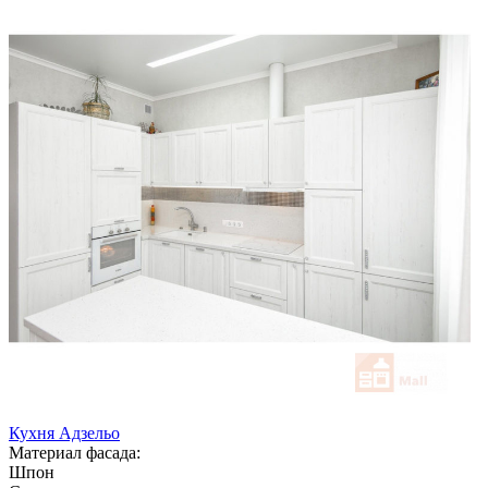
Кухня Адзельо
Материал фасада:
Шпон