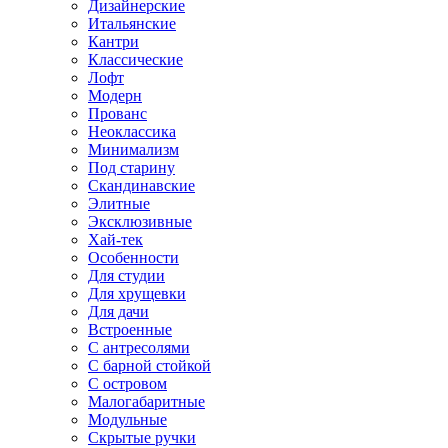
Дизайнерские
Итальянские
Кантри
Классические
Лофт
Модерн
Прованс
Неоклассика
Минимализм
Под старину
Скандинавские
Элитные
Эксклюзивные
Хай-тек
Особенности
Для студии
Для хрущевки
Для дачи
Встроенные
С антресолями
С барной стойкой
С островом
Малогабаритные
Модульные
Скрытые ручки