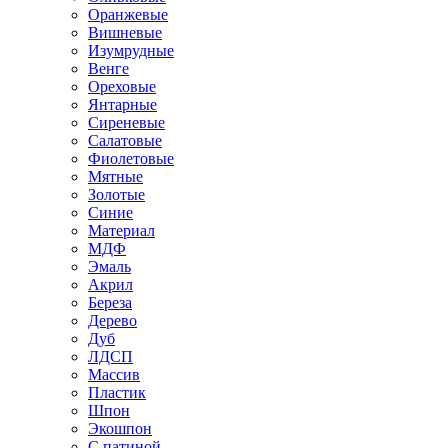
Оранжевые
Вишневые
Изумрудные
Венге
Ореховые
Янтарные
Сиреневые
Салатовые
Фиолетовые
Мятные
Золотые
Синие
Материал
МДФ
Эмаль
Акрил
Береза
Дерево
Дуб
ЛДСП
Массив
Пластик
Шпон
Экошпон
С патиной