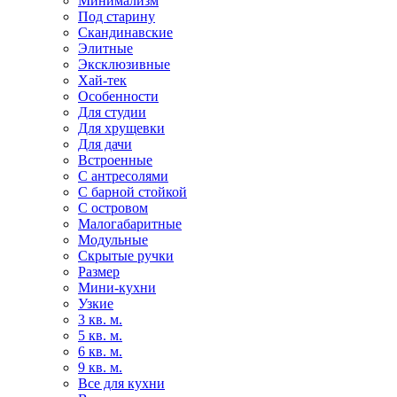
Минимализм
Под старину
Скандинавские
Элитные
Эксклюзивные
Хай-тек
Особенности
Для студии
Для хрущевки
Для дачи
Встроенные
С антресолями
С барной стойкой
С островом
Малогабаритные
Модульные
Скрытые ручки
Размер
Мини-кухни
Узкие
3 кв. м.
5 кв. м.
6 кв. м.
9 кв. м.
Все для кухни