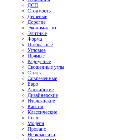
ДСП
Стоимость
Дешевые
Дорогие
Эконом-класс
Элитные
Форма
П-образные
Угловые
Прямые
Радиусные
Скошенные углы
Стиль
Современные
Евро
Английские
Дизайнерские
Итальянские
Кантри
Классические
Лофт
Модерн
Прованс
Неоклассика