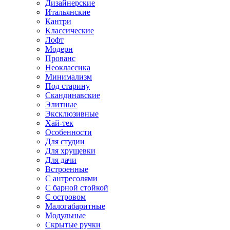
Дизайнерские
Итальянские
Кантри
Классические
Лофт
Модерн
Прованс
Неоклассика
Минимализм
Под старину
Скандинавские
Элитные
Эксклюзивные
Хай-тек
Особенности
Для студии
Для хрущевки
Для дачи
Встроенные
С антресолями
С барной стойкой
С островом
Малогабаритные
Модульные
Скрытые ручки