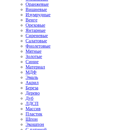
Оранжевые
Вишневые
Изумрудные
Венге
Ореховые
Янтарные
Сиреневые
Салатовые
Фиолетовые
Мятные
Золотые
Синие
Материал
МДФ
Эмаль
Акрил
Береза
Дерево
Дуб
ЛДСП
Массив
Пластик
Шпон
Экошпон
С патиной