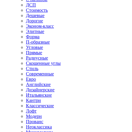
ДСП
Стоимость
Дешевые
Дорогие
Эконом-класс
Элитные
Форма
П-образные
Угловые
Прямые
Радиусные
Скошенные углы
Стиль
Современные
Евро
Английские
Дизайнерские
Итальянские
Кантри
Классические
Лофт
Модерн
Прованс
Неоклассика