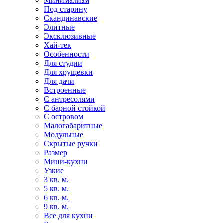
Минимализм
Под старину
Скандинавские
Элитные
Эксклюзивные
Хай-тек
Особенности
Для студии
Для хрущевки
Для дачи
Встроенные
С антресолями
С барной стойкой
С островом
Малогабаритные
Модульные
Скрытые ручки
Размер
Мини-кухни
Узкие
3 кв. м.
5 кв. м.
6 кв. м.
9 кв. м.
Все для кухни