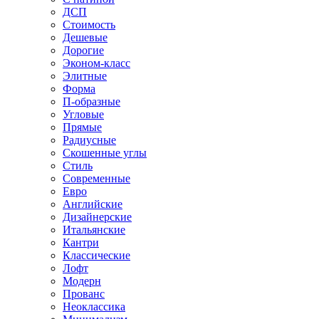
ДСП
Стоимость
Дешевые
Дорогие
Эконом-класс
Элитные
Форма
П-образные
Угловые
Прямые
Радиусные
Скошенные углы
Стиль
Современные
Евро
Английские
Дизайнерские
Итальянские
Кантри
Классические
Лофт
Модерн
Прованс
Неоклассика