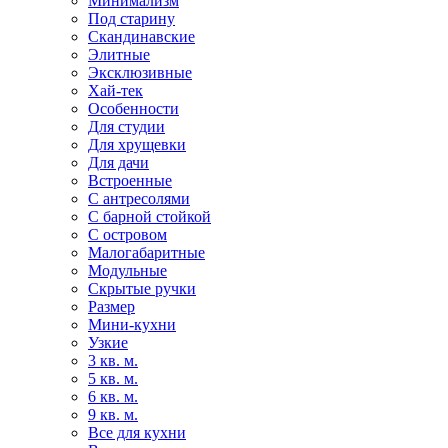
Минимализм
Под старину
Скандинавские
Элитные
Эксклюзивные
Хай-тек
Особенности
Для студии
Для хрущевки
Для дачи
Встроенные
С антресолями
С барной стойкой
С островом
Малогабаритные
Модульные
Скрытые ручки
Размер
Мини-кухни
Узкие
3 кв. м.
5 кв. м.
6 кв. м.
9 кв. м.
Все для кухни