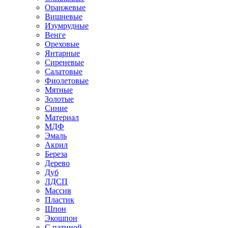
Оранжевые
Вишневые
Изумрудные
Венге
Ореховые
Янтарные
Сиреневые
Салатовые
Фиолетовые
Мятные
Золотые
Синие
Материал
МДФ
Эмаль
Акрил
Береза
Дерево
Дуб
ЛДСП
Массив
Пластик
Шпон
Экошпон
С патиной