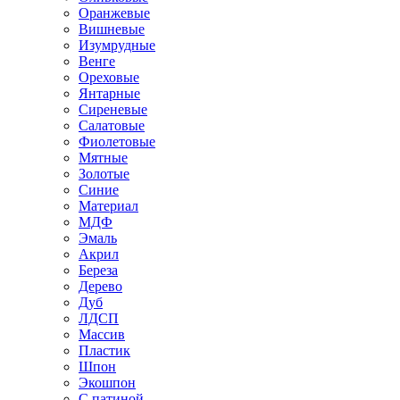
Оранжевые
Вишневые
Изумрудные
Венге
Ореховые
Янтарные
Сиреневые
Салатовые
Фиолетовые
Мятные
Золотые
Синие
Материал
МДФ
Эмаль
Акрил
Береза
Дерево
Дуб
ЛДСП
Массив
Пластик
Шпон
Экошпон
С патиной