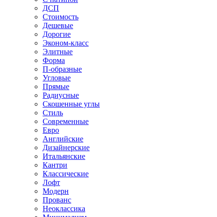
ДСП
Стоимость
Дешевые
Дорогие
Эконом-класс
Элитные
Форма
П-образные
Угловые
Прямые
Радиусные
Скошенные углы
Стиль
Современные
Евро
Английские
Дизайнерские
Итальянские
Кантри
Классические
Лофт
Модерн
Прованс
Неоклассика