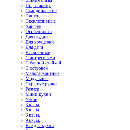
Минимализм
Под старину
Скандинавские
Элитные
Эксклюзивные
Хай-тек
Особенности
Для студии
Для хрущевки
Для дачи
Встроенные
С антресолями
С барной стойкой
С островом
Малогабаритные
Модульные
Скрытые ручки
Размер
Мини-кухни
Узкие
3 кв. м.
5 кв. м.
6 кв. м.
9 кв. м.
Все для кухни