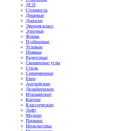
ДСП
Стоимость
Дешевые
Дорогие
Эконом-класс
Элитные
Форма
П-образные
Угловые
Прямые
Радиусные
Скошенные углы
Стиль
Современные
Евро
Английские
Дизайнерские
Итальянские
Кантри
Классические
Лофт
Модерн
Прованс
Неоклассика