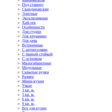
Минимализм
Под старину
Скандинавские
Элитные
Эксклюзивные
Хай-тек
Особенности
Для студии
Для хрущевки
Для дачи
Встроенные
С антресолями
С барной стойкой
С островом
Малогабаритные
Модульные
Скрытые ручки
Размер
Мини-кухни
Узкие
3 кв. м.
5 кв. м.
6 кв. м.
9 кв. м.
Все для кухни