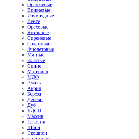
Оранжевые
Вишневые
Изумрудные
Венге
Ореховые
Янтарные
Сиреневые
Салатовые
Фиолетовые
Мятные
Золотые
Синие
Материал
МДФ
Эмаль
Акрил
Береза
Дерево
Дуб
ЛДСП
Массив
Пластик
Шпон
Экошпон
С патиной