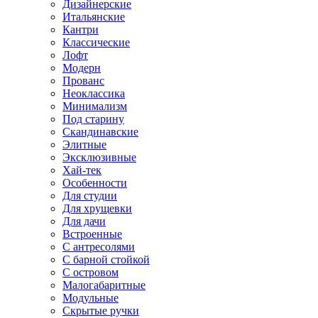
Дизайнерские
Итальянские
Кантри
Классические
Лофт
Модерн
Прованс
Неоклассика
Минимализм
Под старину
Скандинавские
Элитные
Эксклюзивные
Хай-тек
Особенности
Для студии
Для хрущевки
Для дачи
Встроенные
С антресолями
С барной стойкой
С островом
Малогабаритные
Модульные
Скрытые ручки